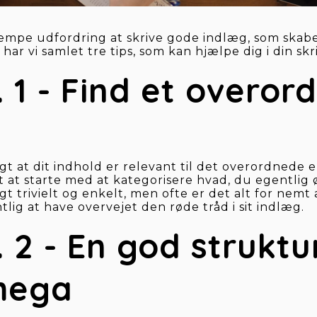
pe udfordring at skrive gode indlæg, som skaber t
ar vi samlet tre tips, som kan hjælpe dig i din skr
. 1 - Find et overord
igt at dit indhold er relevant til det overordnede 
t at starte med at kategorisere hvad, du egentlig ø
gt trivielt og enkelt, men ofte er det alt for nemt a
lig at have overvejet den røde tråd i sit indlæg.
. 2 - En god struktur
mega