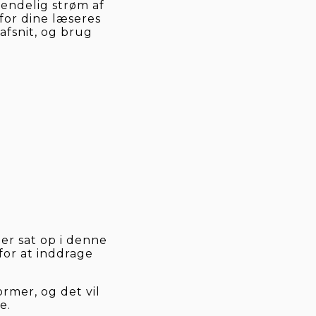
endelig strøm af 
or dine læseres 
afsnit, og brug 
r sat op i denne 
for at inddrage 
mer, og det vil 
e.