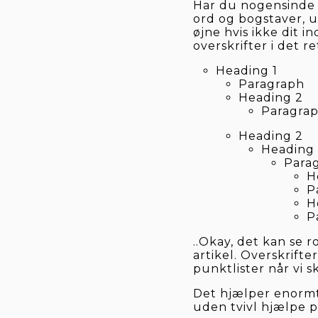
Har du nogensinde l
ord og bogstaver, u
øjne hvis ikke dit i
overskrifter i det re
Heading 1
Paragraph
Heading 2
Paragra
Heading 2
Heading
Para
H
P
H
P
..Okay, det kan se 
artikel. Overskrifte
punktlister når vi sk
Det hjælper enormt 
uden tvivl hjælpe 