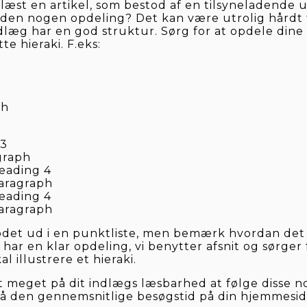
æst en artikel, som bestod af en tilsyneladende u
den nogen opdeling? Det kan være utrolig hårdt f
ndlæg har en god struktur. Sørg for at opdele dine 
tte hieraki. F.eks:
ph
 3
graph
eading 4
aragraph
eading 4
aragraph
rodet ud i en punktliste, men bemærk hvordan det e
r har en klar opdeling, vi benytter afsnit og sørger 
al illustrere et hieraki.
meget på dit indlægs læsbarhed at følge disse nor
på den gennemsnitlige besøgstid på din hjemmesid