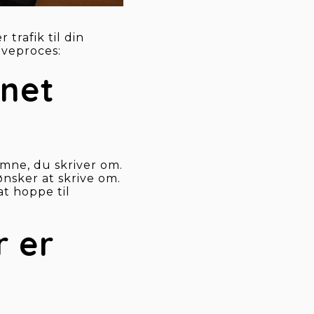
rafik til din 
iveproces:
net 
emne, du skriver om. 
nsker at skrive om. 
t hoppe til 
 er 