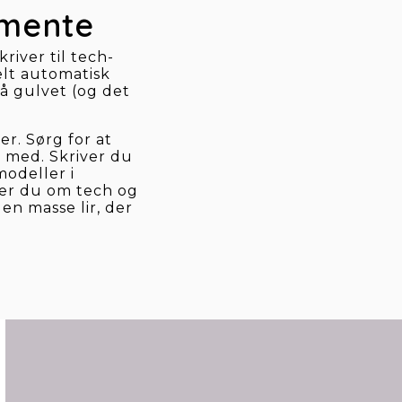
 mente
river til tech-
lt automatisk 
å gulvet (og det 
r. Sørg for at 
 med. Skriver du 
odeller i 
er du om tech og 
n masse lir, der 